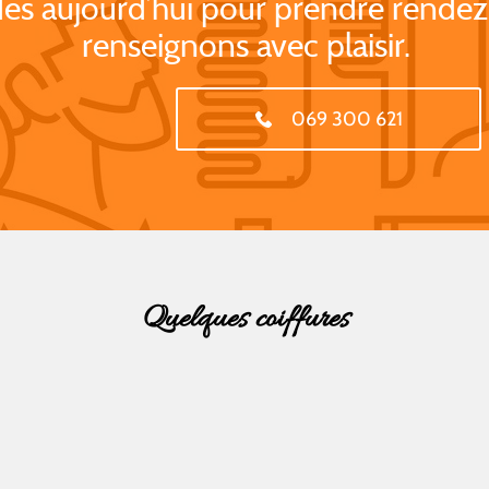
ès aujourd’hui pour prendre rendez
renseignons avec plaisir.
069 300 621
Quelques coiffures