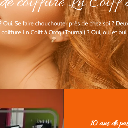
de coiffure Ln Coiff
 Oui. Se faire chouchouter près de chez soi ? Deux
coiffure Ln Coiff à Orcq (Tournai) ? Oui, oui et oui.
10 ans de pas