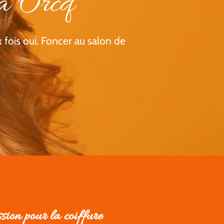
 à Orcq
 fois oui. Foncer au salon de
sion pour la coiffure